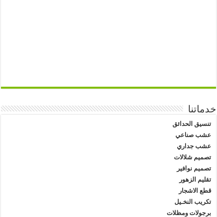
خدماتنا
تنسيق الحدائق
عشب صناعي
عشب جداري
تصميم شلالات
تصميم نوافير
تقليم الزهور
قطع الاشجار
تكريب النخـيل
برجولات ومظلات