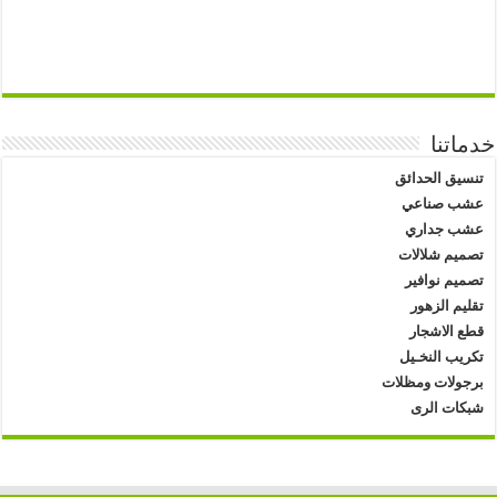
خدماتنا
تنسيق الحدائق
عشب صناعي
عشب جداري
تصميم شلالات
تصميم نوافير
تقليم الزهور
قطع الاشجار
تكريب النخـيل
برجولات ومظلات
شبكات الرى