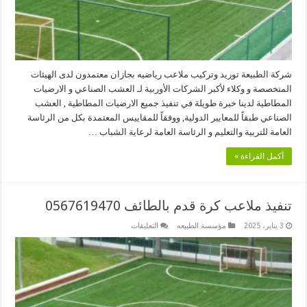
شركة الطبيعة توريد وتركيب ملاعب رياضيه بجازان معتمدون لدى الهيئات
المتخصصة و وكلاء لأكبر الشركات الأوربية لـ العشب الصناعي و الارضيات
المطاطية لدينا خبرة طويلة في تنفيذ جميع الارضيات المطاطية , العشب
الصناعي طبقاً للمعايير الدولية, ووفقاً للمقاييس المعتمدة بكل من الرئاسة
العامة للتربية والتعليم و الرئاسة العامة لرعاية الشباب …
أكمل القراءة »
تنفيذ ملاعب كرة قدم بالطائف 0567619470
على
3 يناير، 2025
مؤسسة الطبيعه
التعليقات
تنفيذ
ملاعب
كرة
قدم
بالطائف
0567619470
مغلقة