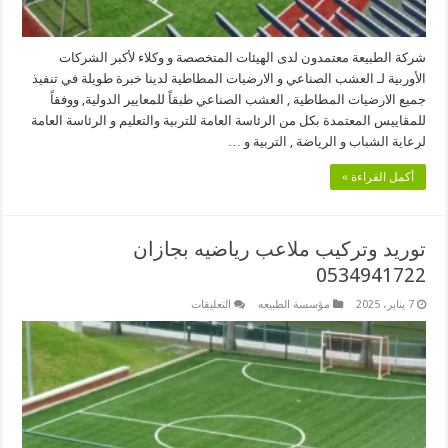
شركة الطبيعة معتمدون لدى الهيئات المتخصصة و وكلاء لأكبر الشركات
الأوربية لـ العشب الصناعي و الارضيات المطاطية لدينا خبرة طويلة في تنفيذ
جميع الارضيات المطاطية , العشب الصناعي طبقاً للمعايير الدولية, ووفقاً
للمقاييس المعتمدة بكل من الرئاسة العامة للتربية والتعليم و الرئاسة العامة
لرعاية الشباب و الرياضة , التربية و …
أكمل القراءة »
توريد وتركيب ملاعب رياضيه بجازان
0534941722
على
7 يناير، 2025
مؤسسة الطبيعه
التعليقات
توريد
وتركيب
ملاعب
رياضيه
بجازان
0534941722
مغلقة