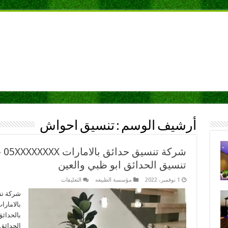
أرشيف الوسم :
تنسيق احواش
تنسيق الحدائق ابو ظبي والعين
على
1 نوفمبر، 2022
مؤسسة الطبيعه
التعليقات
شركة
تنسيق
شركة تن
حدائق
بالامارا
بالامارات
05XXXXXXXX
خصومات
الحدائق
تصل