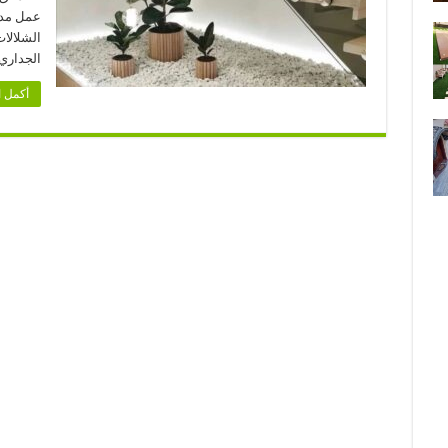
الي
عمل مدر
20‎%‎
علي
الشلالا
تنسيق
الجداري
الحدائق
ابو
ظبي
أكمل ا
والعين
مغلقة