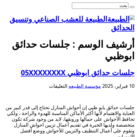
الطبيعة للعشب الصناعي وتنسيق
الحدائق
أرشيف الوسم :
جلسات حدائق
ابوظبي
جلسات حدائق ابوظبي 05XXXXXXXX
على
10 فبراير، 2025
مؤسسة الطبيعه
التعليقات
جلسات
حدائق
ابوظبي
جلسات حدائق بابو ظبي إن أحواش المنازل تحتاج إلى قدر كبير من
05XXXXXXXX
العناية والاهتمام لأنها أكثر الأماكن المناسبة للهدوء والراحة ، ولكي
مغلقة
تحافظ الأحواش على جمالها ورونقها، لابد من وجود شركة تكون
متخصصة ولديها الخبرة في تقديم أعمال تزيين احواش المنازل
وتقوم على أعمال التنظيف والتزيين للأحواش ووضع أفضل
اللمسات …