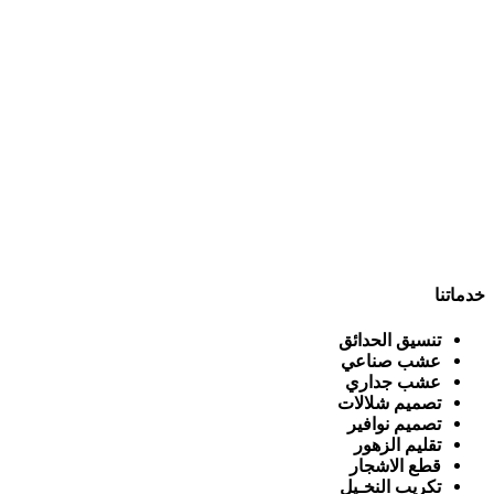
خدماتنا
تنسيق الحدائق
عشب صناعي
عشب جداري
تصميم شلالات
تصميم نوافير
تقليم الزهور
قطع الاشجار
تكريب النخـيل