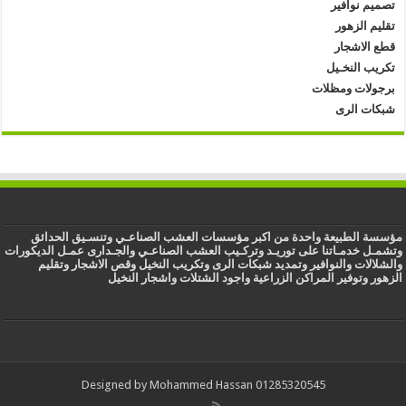
تصميم نوافير
تقليم الزهور
قطع الاشجار
تكريب النخـيل
برجولات ومظلات
شبكات الرى
مؤسسة الطبيعة واحدة من اكبر مؤسسات العشب الصناعـي وتنسـيق الحدائق
وتشمـل خدمـاتنا على توريـد وتركـيب العشب الصناعـي والجـدارى عمـل الديكورات
والشلالات والنوافير وتمديد شبكات الرى وتكريب النخيل وقص الاشجار وتقليم
الزهور وتوفير المراكن الزراعية واجود الشتلات واشجار النخيل
Designed by Mohammed Hassan 01285320545