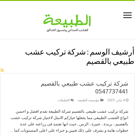
أرشيف الوسم :
شركة تركيب عشب
طبيعي بالقصيم
شركة تركيب عشب طبيعي بالقصيم
0547737441
على
4 يناير، 2025
مؤسسة الطبيعه
التعليقات
شركة
تركيب
شركة تركيب عشب طبيعى بالقصيم شركة الطبيعة تقدم افضل و احسن
عشب
طبيعي
انواع العشب الطبيعى مما يجعلها خياركم الامثل لاختيار شركة تركيب عشب
بالقصيم
0547737441
بالقصيم ، بريدة ، عنيزة ، الرس , حيث انها تعتمد فى زراعته على عدة
مغلقة
خطوات هامة و يشرف على ذلك فنيين و خبراء على اعلى المستويات كما …